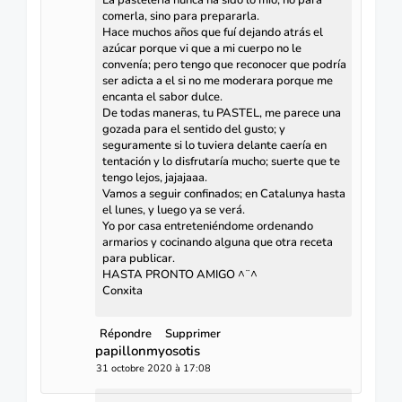
comerla, sino para prepararla.
Hace muchos años que fuí dejando atrás el
azúcar porque vi que a mi cuerpo no le
convenía; pero tengo que reconocer que podría
ser adicta a el si no me moderara porque me
encanta el sabor dulce.
De todas maneras, tu PASTEL, me parece una
gozada para el sentido del gusto; y
seguramente si lo tuviera delante caería en
tentación y lo disfrutaría mucho; suerte que te
tengo lejos, jajajaaa.
Vamos a seguir confinados; en Catalunya hasta
el lunes, y luego ya se verá.
Yo por casa entreteniéndome ordenando
armarios y cocinando alguna que otra receta
para publicar.
HASTA PRONTO AMIGO ^¨^
Conxita
Répondre
Supprimer
papillonmyosotis
31 octobre 2020 à 17:08