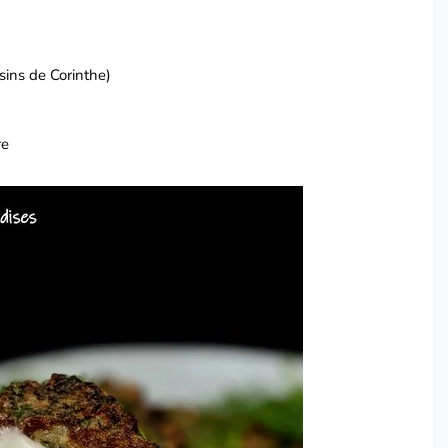
isins de Corinthe)
re