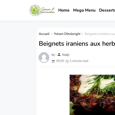
Home
Mega Menu
Dessert
Accueil
Yotam Ottolenghi
Beignets iraniens aux
Beignets iraniens aux herbe
person
by -
Nadji
09:00
2 minute read