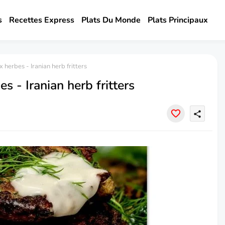
s
Recettes Express
Plats Du Monde
Plats Principaux
 herbes - Iranian herb fritters
s - Iranian herb fritters
share