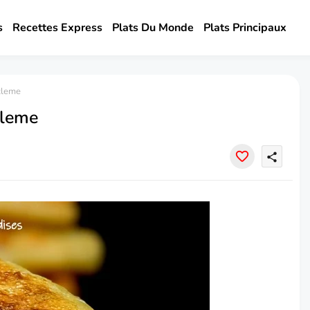
s
Recettes Express
Plats Du Monde
Plats Principaux
zleme
zleme
share