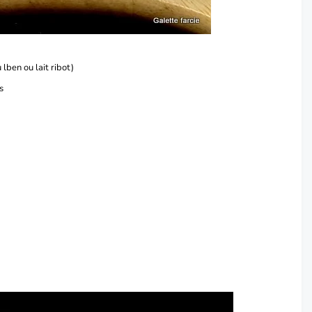
lben ou lait ribot)
s
)