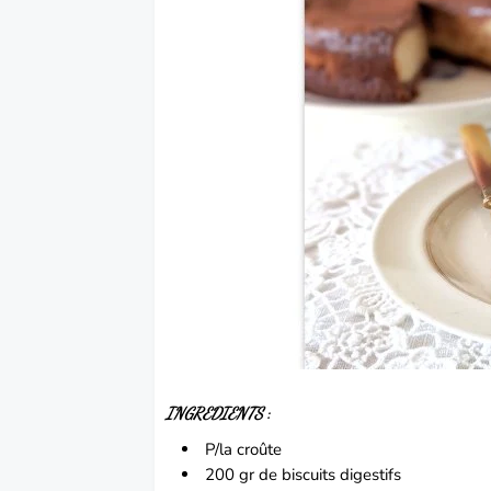
INGREDIENTS
:
P/la croûte
200 gr de
biscuits
digestifs