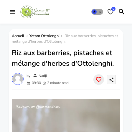
0
Accueil
Yotam Ottolenghi
Riz aux barberries, pistaches et
mélange d'herbes d'Ottolenghi.
Riz aux barberries, pistaches et
mélange d'herbes d'Ottolenghi.
person
by -
Nadji
share
09:30
2 minute read