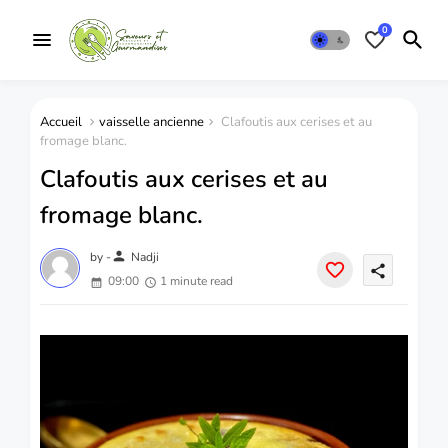
0
Accueil
vaisselle ancienne
Clafoutis aux cerises et au
fromage blanc.
Clafoutis aux cerises et au
fromage blanc.
person
by -
Nadji
share
09:00
1 minute read