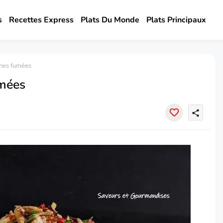
s
Recettes Express
Plats Du Monde
Plats Principaux
ines fumées
umées
share