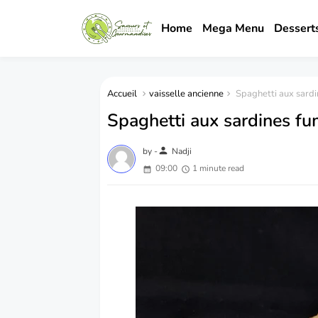
Home
Mega Menu
Dessert
Accueil
vaisselle ancienne
Spaghetti aux sard
Spaghetti aux sardines f
person
by -
Nadji
09:00
1 minute read