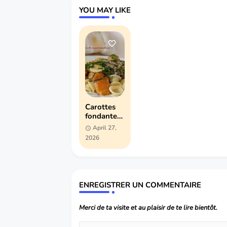
YOU MAY LIKE
Carottes
fondantes
et
April 27,
champigno
2026
ns en
sauce
crémeuse
ENREGISTRER UN COMMENTAIRE
Merci de ta visite et au plaisir de te lire bientôt.