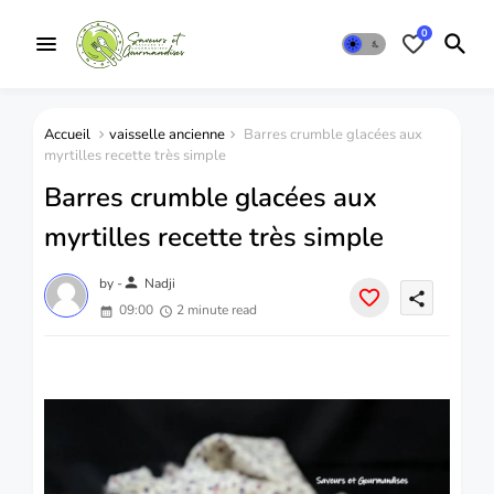
0
Accueil
vaisselle ancienne
Barres crumble glacées aux
myrtilles recette très simple
Barres crumble glacées aux
myrtilles recette très simple
person
by -
Nadji
share
09:00
2 minute read