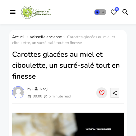
0
Accueil
vaisselle ancienne
Carottes glacées au miel et
ciboulette, un sucré-salé tout en finesse
Carottes glacées au miel et
ciboulette, un sucré-salé tout en
finesse
person
by -
Nadji
share
09:00
5 minute read