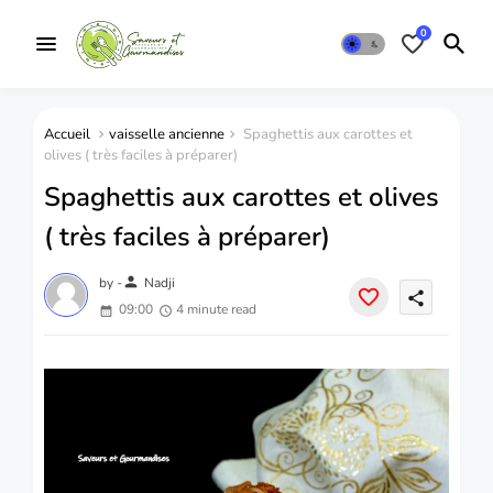
0
Accueil
vaisselle ancienne
Spaghettis aux carottes et
olives ( très faciles à préparer)
Spaghettis aux carottes et olives
( très faciles à préparer)
person
by -
Nadji
share
09:00
4 minute read