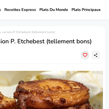
s
Recettes Express
Plats Du Monde
Plats Principaux
version P. Etchebest (tellement bons)
on P. Etchebest (tellement bons)
share