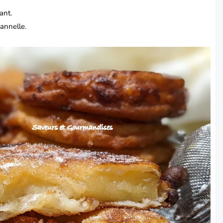
ant.
cannelle.