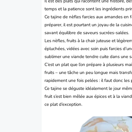
Il est des plats qui racontent une histoire, 
temps et la patience sont les ingrédients pr
Ce tajine de nèfles farcies aux amandes en fa
préparer, il est pourtant un joyau de la cuisi
savant équilibre de saveurs sucrées-salées.
Les nèfles, fruits à la chair juteuse et légère
épluchées, vidées avec soin puis farcies d’u
sublimer une viande tendre cuite dans une 
C’est un plat que l’on prépare à plusieurs ma
fruits – une tâche un peu longue mais trans
rapidement une fois pelées : il faut donc les 
Ce tajine se déguste idéalement le jour mêm
fruit s’est bien mêlée aux épices et à la vi
ce plat d’exception.