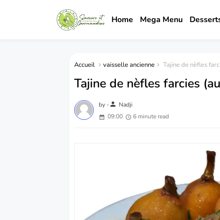
Home
Mega Menu
Dessert
Accueil
vaisselle ancienne
Tajine de nèfles far
Tajine de nèfles farcies (
person
by -
Nadji
09:00
6 minute read