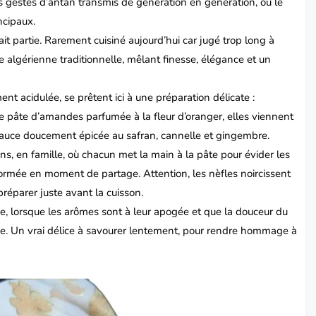
des gestes d’antan transmis de génération en génération, où le
incipaux.
it partie. Rarement cuisiné aujourd’hui car jugé trop long à
ne algérienne traditionnelle, mêlant finesse, élégance et un
ment acidulée, se prêtent ici à une préparation délicate :
ne pâte d’amandes parfumée à la fleur d’oranger, elles viennent
sauce doucement épicée au safran, cannelle et gingembre.
ins, en famille, où chacun met la main à la pâte pour évider les
formée en moment de partage. Attention, les nèfles noircissent
préparer juste avant la cuisson.
e, lorsque les arômes sont à leur apogée et que la douceur du
ande. Un vrai délice à savourer lentement, pour rendre hommage à