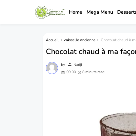
Home
Mega Menu
Dessert
Accueil
vaisselle ancienne
Chocolat chaud à m
Chocolat chaud à ma faço
person
by -
Nadji
09:00
8 minute read