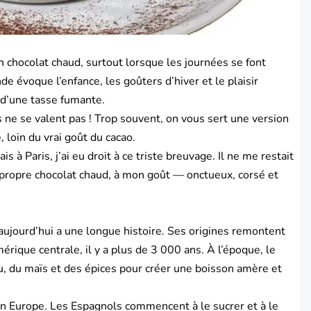
on chocolat chaud, surtout lorsque les journées se font
e évoque l’enfance, les goûters d’hiver et le plaisir
 d’une tasse fumante.
s ne se valent pas ! Trop souvent, on vous sert une version
, loin du vrai goût du cacao.
s à Paris, j’ai eu droit à ce triste breuvage. Il ne me restait
 propre chocolat chaud, à mon goût — onctueux, corsé et
ujourd’hui a une longue histoire. Ses origines remontent
érique centrale, il y a plus de 3 000 ans. À l’époque, le
au, du maïs et des épices pour créer une boisson amère et
 en Europe. Les Espagnols commencent à le sucrer et à le