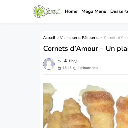
Home
Mega Menu
Dessert
Accueil
Viennoiserie. Pâtisserie.
Cornets d’Amou
Cornets d’Amour – Un plai
person
by -
Nadji
18:45
4 minute read