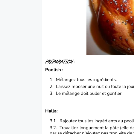
PRÉPARATION
:
Poolish :
Mélangez tous les ingrédients.
Laissez reposer une nuit ou toute la jou
Le mélange doit buller et gonfler.
Halla:
Rajoutez tous les ingrédients au pooli
Travaillez longuement la pâte (elle do
par se détacher n'ajoutez pas trop vite de f