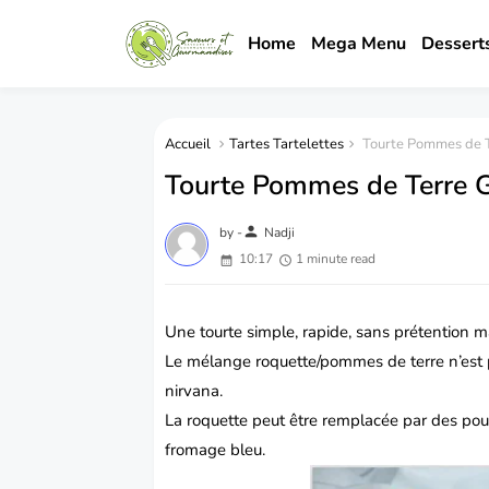
Home
Mega Menu
Dessert
Accueil
Tartes Tartelettes
Tourte Pommes de T
Tourte Pommes de Terre G
person
by -
Nadji
10:17
1 minute read
Une tourte simple, rapide, sans prétention m
Le mélange roquette/pommes de terre n’est p
nirvana.
La roquette peut être remplacée par des pou
fromage bleu.