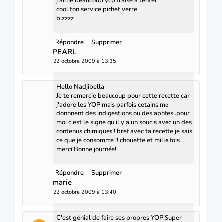
j'aime beaucoup yop fraise a tenter
cool ton service pichet verre
bizzzz
Répondre
Supprimer
PEARL
22 octobre 2009 à 13:35
Hello Nadjibella
Je te remercie beaucoup pour cette recette car
j'adore les YOP mais parfois cetains me
donnnent des indigestions ou des aphtes..pour
moi c'est le signe qu'il y a un soucis avec un des
contenus chimiques!! bref avec ta recette je sais
ce que je consomme !! chouette et mille fois
merci!Bonne journée!
Répondre
Supprimer
marie
22 octobre 2009 à 13:40
C'est génial de faire ses propres YOP!Super