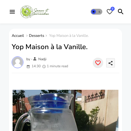
0
Accueil
Desserts
Yop Maison à la Vanille.
Yop Maison à la Vanille.
person
by -
Nadji
share
14:30
1 minute read