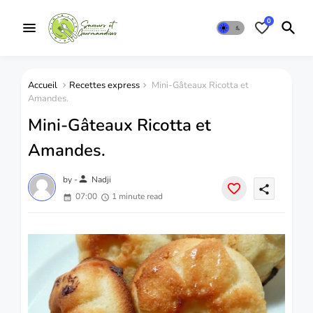
0
Accueil
Recettes express
Mini-Gâteaux Ricotta et
Amandes.
Mini-Gâteaux Ricotta et
Amandes.
person
by -
Nadji
share
07:00
1 minute read