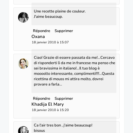
Une recette pleine de couleur.
J'aime beaucoup.
Répondre
Supprimer
Oxana
18 janvier 2010 à 15:07
Ciao! Grazie di essere passata da me!...Cercavo
di risponderti lì da me in francese ma penso che
sei bravissima in italiano!...Il tuo blog è
moooolto interessante, complimenti!!!!...Questa
ricettina di mouss mi attira molto, dovrei
provare a farla...
Répondre
Supprimer
Khadija El Mary
18 janvier 2010 à 15:20
Ca l'air tres bon , j'aime beaucoup!
bisous