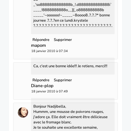
_'so8888888888888b_!.d8888888888888i`
____!8888888888o__][_o8888888888b
_____'~oooooo!~_____~8oooo8..?..?..?* bonne
journee .?..?..?en ce lundi.krystele
?..?..?..?..?..?..?..?..?..?..?..?..?..?..?..?..?..?..?..?..?..?..?..?..?..?..?..
Répondre
Supprimer
mapom
18 janvier 2010 à 07:34
Ca, c'est une bonne idée!!! Je retiens, merci!!!
Répondre
Supprimer
Diane-plop
18 janvier 2010 à 07:49
Bonjour Nadjibella,
Hummm, une mousse de poivrons rouges,
j'adore ça. Elle doit vraiment être délicieuse
avec le fromage blanc.
Je te souhaite une excellente semaine,