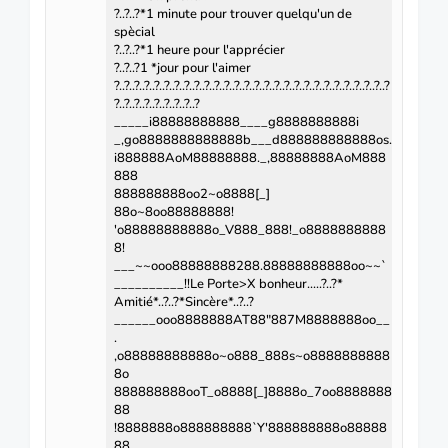
?..?..?*1 minute pour trouver quelqu'un de
spècial
?..?..?*1 heure pour l'apprécier
?..?..?1 *jour pour l'aimer
?..?..?..?..?..?..?..?..?..?..?..?..?..?..?..?..?..?..?..?..?..?..?..?..?..?..?..?
?..?..?..?..?..?..?..?..?
_____i88888888888____g8888888888i
_,go8888888888888b___d888888888888os.
i888888AoM88888888._,88888888AoM888
888
888888888oo2~o8888[_]
88o~8oo88888888!
'o88888888888o_V888_888!_o8888888888
8!
___~~ooo88888888288.88888888888oo~~`
__________!!Le Porte>X bonheur.....?..?*
Amitié*..?..?*Sincère*..?..?
______ooo8888888AT88"887M8888888oo__
.
,o88888888888o~o888_888s~o8888888888
8o
888888888ooT_o8888[_]8888o_7oo8888888
88
!8888888o888888888`Y'888888888o88888
88