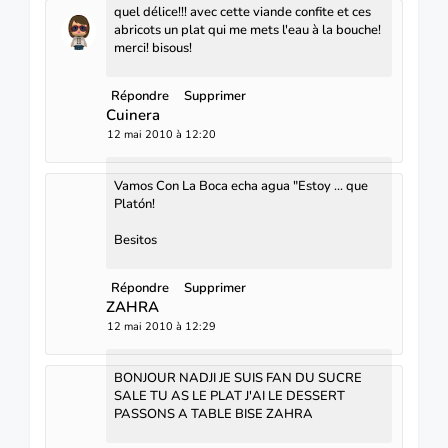
quel délice!!! avec cette viande confite et ces
abricots un plat qui me mets l'eau à la bouche!
merci! bisous!
Répondre
Supprimer
Cuinera
12 mai 2010 à 12:20
Vamos Con La Boca echa agua "Estoy ... que
Platón!
Besitos
Répondre
Supprimer
ZAHRA
12 mai 2010 à 12:29
BONJOUR NADJI JE SUIS FAN DU SUCRE
SALE TU AS LE PLAT J'AI LE DESSERT
PASSONS A TABLE BISE ZAHRA