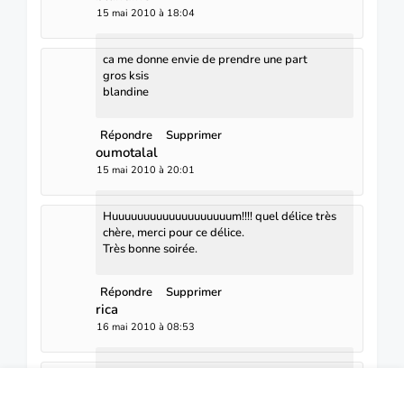
15 mai 2010 à 18:04
ca me donne envie de prendre une part
gros ksis
blandine
Répondre
Supprimer
oumotalal
15 mai 2010 à 20:01
Huuuuuuuuuuuuuuuuuuum!!!! quel délice très
chère, merci pour ce délice.
Très bonne soirée.
Répondre
Supprimer
rica
16 mai 2010 à 08:53
tres tres tentant.. surtout que je suis fan de
saveurs salees-sucrees ...