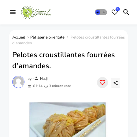
0
Accueil
Pâtisserie orientale.
Pelotes croustillantes fourrées
d’amandes.
Pelotes croustillantes fourrées
d’amandes.
person
by -
Nadji
share
01:14
3 minute read