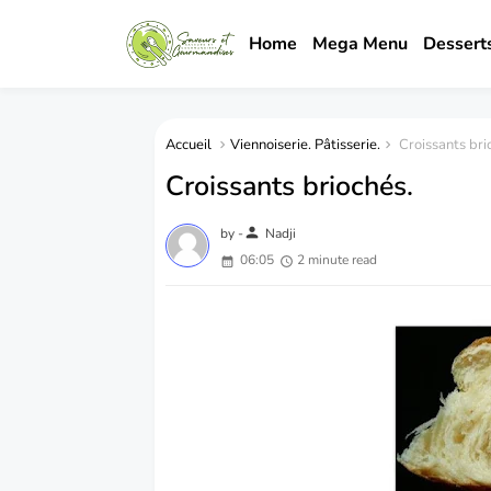
Home
Mega Menu
Dessert
Accueil
Viennoiserie. Pâtisserie.
Croissants bri
Croissants briochés.
person
by -
Nadji
06:05
2 minute read