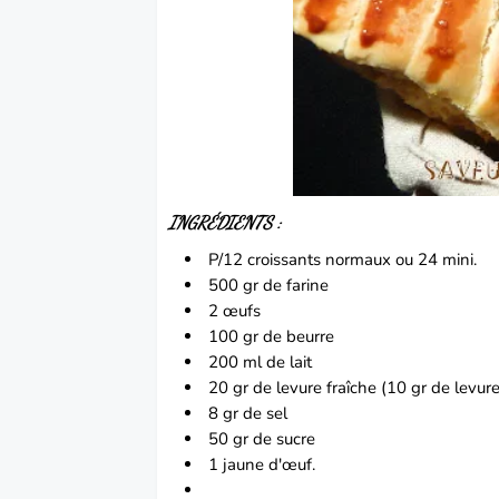
INGRÉDIENTS :
P/12
croissants
normaux ou 24 mini.
500 gr de farine
2 œufs
100 gr de beurre
200 ml de lait
20 gr de levure fraîche (10 gr de levur
8 gr de sel
50 gr de sucre
1 jaune d'œuf.