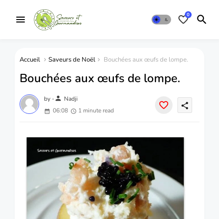
0
Accueil
Saveurs de Noël
Bouchées aux œufs de lompe.
Bouchées aux œufs de lompe.
person
by -
Nadji
share
06:08
1 minute read