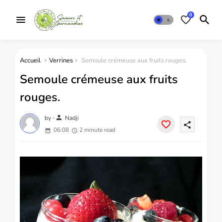
0
Accueil
Verrines
Semoule crémeuse aux fruits rouges.
Semoule crémeuse aux fruits
rouges.
person
by -
Nadji
share
06:08
2 minute read