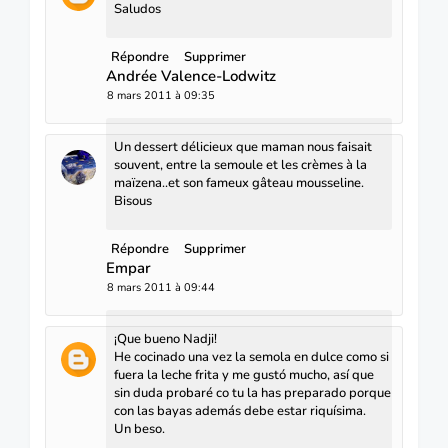
Saludos
Répondre
Supprimer
Andrée Valence-Lodwitz
8 mars 2011 à 09:35
Un dessert délicieux que maman nous faisait
souvent, entre la semoule et les crèmes à la
maïzena..et son fameux gâteau mousseline.
Bisous
Répondre
Supprimer
Empar
8 mars 2011 à 09:44
¡Que bueno Nadji!
He cocinado una vez la semola en dulce como si
fuera la leche frita y me gustó mucho, así que
sin duda probaré co tu la has preparado porque
con las bayas además debe estar riquísima.
Un beso.