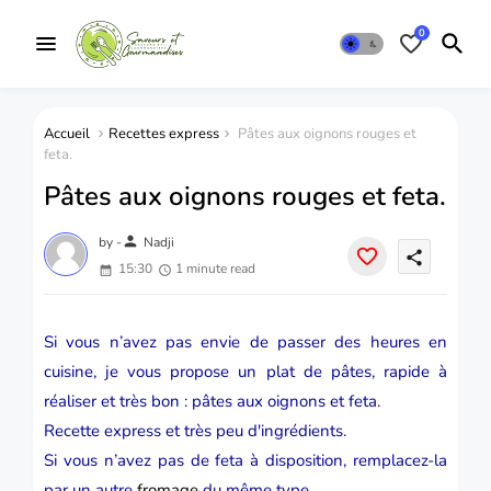
0
Accueil
Recettes express
Pâtes aux oignons rouges et
feta.
Pâtes aux oignons rouges et feta.
person
by -
Nadji
share
15:30
1 minute read
Si vous n’avez pas envie de passer des heures en
cuisine, je vous propose un plat de pâtes, rapide à
réaliser et très bon : pâtes aux oignons et feta.
Recette express et très peu d'ingrédients.
Si vous n’avez pas de feta à disposition, remplacez-la
par un autre
fromage
du même type.