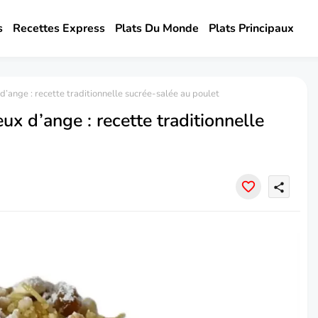
s
Recettes Express
Plats Du Monde
Plats Principaux
’ange : recette traditionnelle sucrée-salée au poulet
x d’ange : recette traditionnelle
share