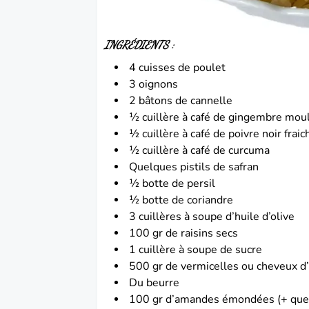
I
NGRÉDIENTS :
4 cuisses de
poulet
3
oignons
2 bâtons de cannelle
½ cuillère à café de gingembre mou
½ cuillère à café de poivre noir fra
½ cuillère à café de curcuma
Quelques pistils de
safran
½ botte de persil
½ botte de coriandre
3 cuillères à soupe d’huile d’olive
100 gr de raisins secs
1 cuillère à soupe de sucre
500 gr de vermicelles ou cheveux d
Du beurre
100 gr d’amandes émondées (+ quel