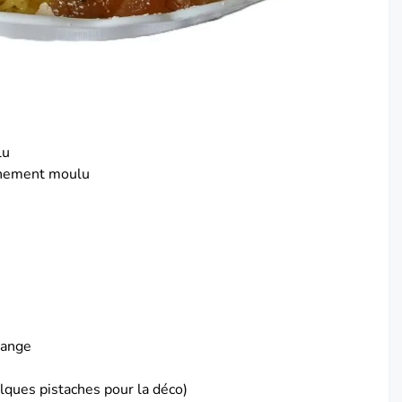
lu
ichement moulu
’ange
ques pistaches pour la déco)