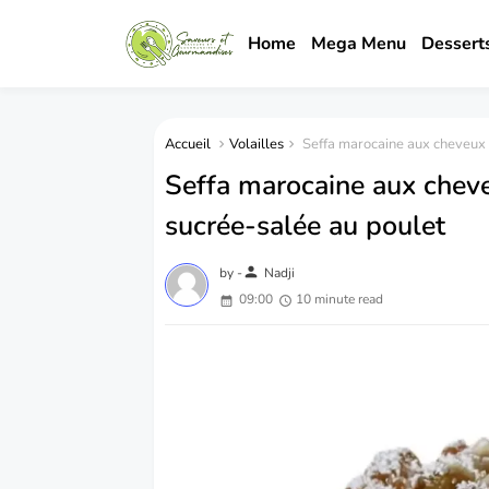
Home
Mega Menu
Dessert
Accueil
Volailles
Seffa marocaine aux cheveux d
Seffa marocaine aux cheveu
sucrée-salée au poulet
person
by -
Nadji
09:00
10 minute read