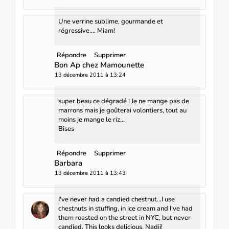
Une verrine sublime, gourmande et
régressive.... Miam!
Répondre
Supprimer
Bon Ap chez Mamounette
13 décembre 2011 à 13:24
super beau ce dégradé ! Je ne mange pas de
marrons mais je goûterai volontiers, tout au
moins je mange le riz...
Bises
Répondre
Supprimer
Barbara
13 décembre 2011 à 13:43
I've never had a candied chestnut...I use
chestnuts in stuffing, in ice cream and I've had
them roasted on the street in NYC, but never
candied. This looks delicious, Nadji!