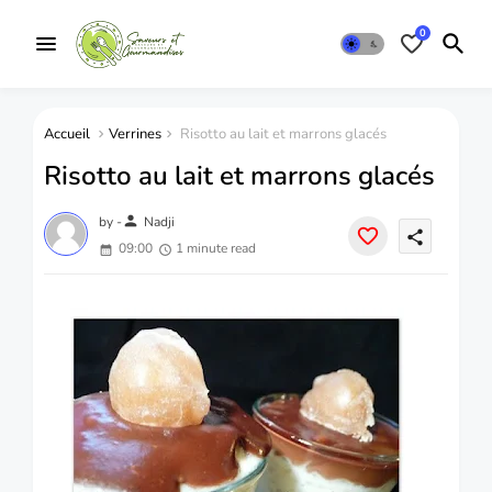
0
Accueil
Verrines
Risotto au lait et marrons glacés
Risotto au lait et marrons glacés
person
by -
Nadji
share
09:00
1 minute read