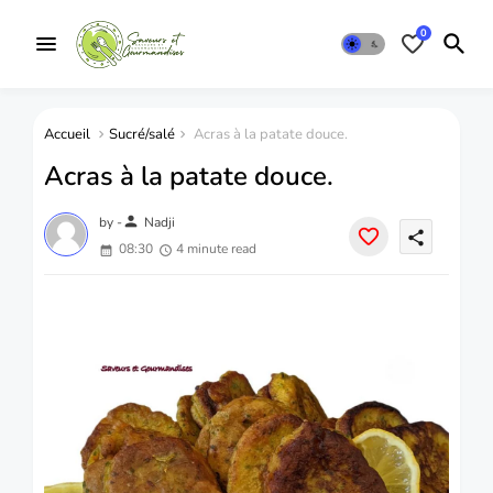
0
Accueil
Sucré/salé
Acras à la patate douce.
Acras à la patate douce.
person
by -
Nadji
share
08:30
4 minute read