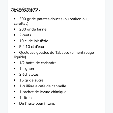
INGRÉDIENTS
:
300 gr de patates douces (ou potiron ou
carottes)
200 gr de farine
2
œufs
10 cl de lait tiède
5 à 10 cl d'eau
Quelques gouttes de
Tabasco
(piment rouge
liquide)
1/2 botte de coriandre
1
oignon
2 échalotes
15 gr de sucre
1 cuillère à café de cannelle
1 sachet de levure chimique
1 citron
De l’huile pour friture.