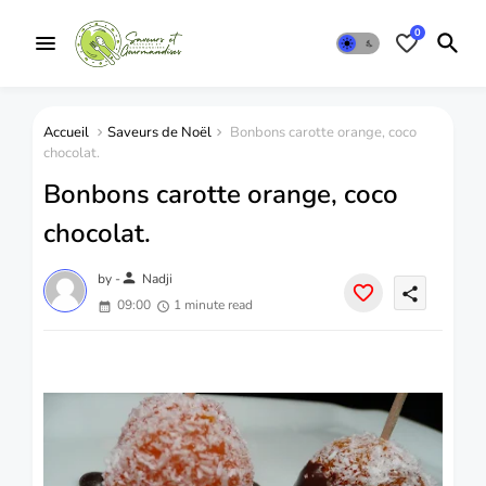
0
Accueil
Saveurs de Noël
Bonbons carotte orange, coco
chocolat.
Bonbons carotte orange, coco
chocolat.
person
by -
Nadji
share
09:00
1 minute read