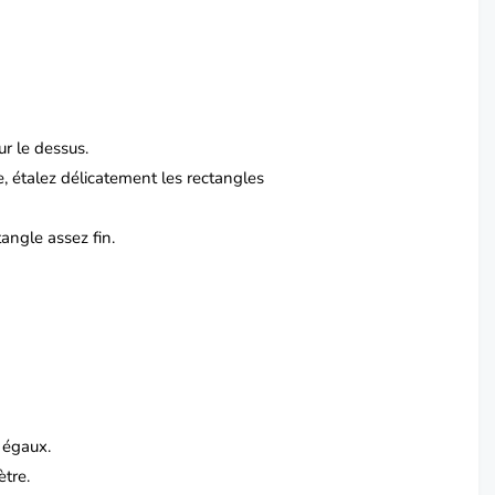
ur le dessus.
e, étalez délicatement les rectangles
angle assez fin.
 égaux.
tre.