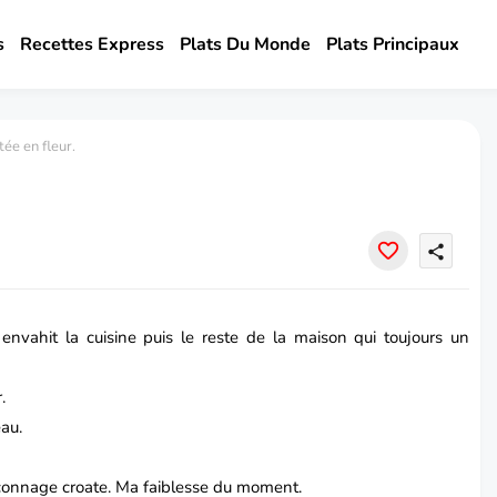
s
Recettes Express
Plats Du Monde
Plats Principaux
tée en fleur.
share
nvahit la cuisine puis le reste de la maison qui toujours un
.
eau.
açonnage
croate
. Ma faiblesse du moment.