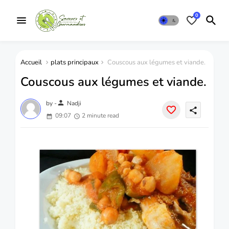
0
Accueil
plats principaux
Couscous aux légumes et viande.
Couscous aux légumes et viande.
person
by -
Nadji
share
09:07
2 minute read