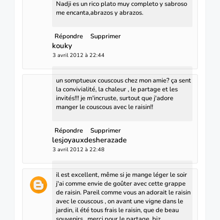
Nadji es un rico plato muy completo y sabroso
me encanta,abrazos y abrazos.
Répondre
Supprimer
kouky
3 avril 2012 à 22:44
un somptueux couscous chez mon amie? ça sent
la convivialité, la chaleur , le partage et les
invités!!! je m'incruste, surtout que j'adore
manger le couscous avec le raisin!!
Répondre
Supprimer
lesjoyauxdesherazade
3 avril 2012 à 22:48
il est excellent, même si je mange léger le soir
j'ai comme envie de goûter avec cette grappe
de raisin. Pareil comme vous an adorait le raisin
avec le couscous , on avant une vigne dans le
jardin, il été tous frais le raisin, que de beau
souvenirs , merci pour le partage, biz