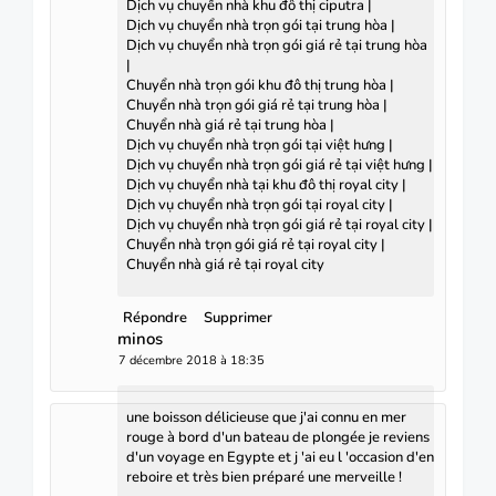
Dịch vụ chuyển nhà khu đô thị ciputra
|
Dịch vụ chuyển nhà trọn gói tại trung hòa
|
Dịch vụ chuyển nhà trọn gói giá rẻ tại trung hòa
|
Chuyển nhà trọn gói khu đô thị trung hòa
|
Chuyển nhà trọn gói giá rẻ tại trung hòa
|
Chuyển nhà giá rẻ tại trung hòa
|
Dịch vụ chuyển nhà trọn gói tại việt hưng
|
Dịch vụ chuyển nhà trọn gói giá rẻ tại việt hưng
|
Dịch vụ chuyển nhà tại khu đô thị royal city
|
Dịch vụ chuyển nhà trọn gói tại royal city
|
Dịch vụ chuyển nhà trọn gói giá rẻ tại royal city
|
Chuyển nhà trọn gói giá rẻ tại royal city
|
Chuyển nhà giá rẻ tại royal city
Répondre
Supprimer
minos
7 décembre 2018 à 18:35
une boisson délicieuse que j'ai connu en mer
rouge à bord d'un bateau de plongée je reviens
d'un voyage en Egypte et j 'ai eu l 'occasion d'en
reboire et très bien préparé une merveille !