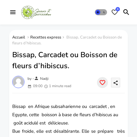
0
Accueil
Recettes express
Bissap, Carcadet ou Boisson de
fleurs d’hibiscus.
Bissap, Carcadet ou Boisson de
fleurs d’hibiscus.
person
by -
Nadji
share
09:00
1 minute read
Bissap
en Afrique subsaharienne ou
carcadet
, en
Egypte, cette boisson à base de fleurs d’hibiscus au
goût acidulé est délicieuse.
Bue froide, elle est désaltérante. Elle se prépare très