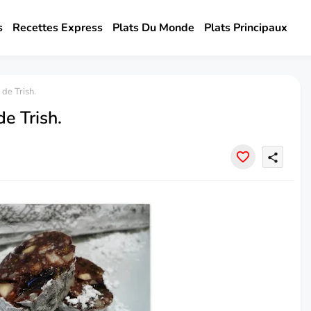
s
Recettes Express
Plats Du Monde
Plats Principaux
de Trish.
e Trish.
share