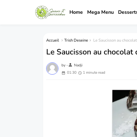
Home
Mega Menu
Dessert
Accueil
Trish Deseine
Le Saucisson au chocolat 
Le Saucisson au chocolat d
person
by -
Nadji
01:30
1 minute read