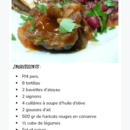
INGRÉDIENTS :
P/4 pers.
8
tortillas
2
bavettes
d’aloyau
2
oignons
4 cuillères à soupe d’
huile d’olive
2 gousses d’
ail
500 gr de haricots rouges en conserve
½ cube de légumes
Sel et poivre