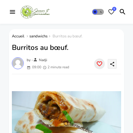
0
Accueil
sandwichs
Burritos au bœuf.
Burritos au bœuf.
person
by -
Nadji
share
09:00
2 minute read