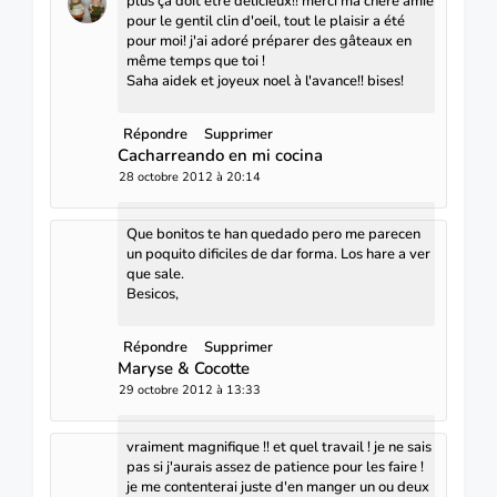
plus ça doit étre délicieux!! merci ma chère amie
pour le gentil clin d'oeil, tout le plaisir a été
pour moi! j'ai adoré préparer des gâteaux en
même temps que toi !
Saha aidek et joyeux noel à l'avance!! bises!
Répondre
Supprimer
Cacharreando en mi cocina
28 octobre 2012 à 20:14
Que bonitos te han quedado pero me parecen
un poquito dificiles de dar forma. Los hare a ver
que sale.
Besicos,
Répondre
Supprimer
Maryse & Cocotte
29 octobre 2012 à 13:33
vraiment magnifique !! et quel travail ! je ne sais
pas si j'aurais assez de patience pour les faire !
je me contenterai juste d'en manger un ou deux