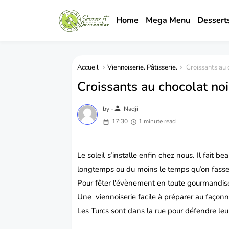
Home
Mega Menu
Dessert
Accueil
Viennoiserie. Pâtisserie.
Croissants au c
Croissants au chocolat noi
person
by -
Nadji
17:30
1 minute read
Le soleil s’installe enfin chez nous. Il fait 
longtemps ou du moins le temps qu’on fasse l
Pour fêter l'évènement en toute gourmandis
Une
viennoiserie
facile à préparer au façonn
Les Turcs sont dans la rue pour défendre leurs