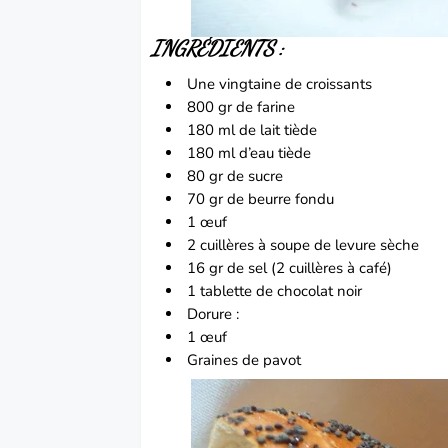
INGRÉDIENTS :
Une vingtaine de
croissants
800 gr de farine
180 ml de lait tiède
180 ml d’eau tiède
80 gr de sucre
70 gr de beurre fondu
1
œuf
2 cuillères à soupe de levure sèche
16 gr de sel (2 cuillères à café)
1 tablette de
chocolat
noir
Dorure :
1 œuf
Graines de
pavot