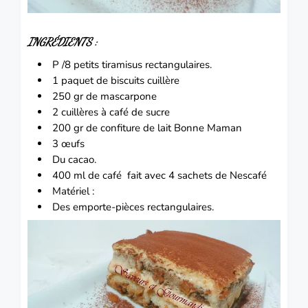
INGRÉDIENTS :
P /8 petits
tiramisus
rectangulaires.
1 paquet de
biscuits
cuillère
250 gr de
mascarpone
2 cuillères à café de sucre
200 gr de
confiture de lai
t Bonne Maman
3
œufs
Du
cacao.
400 ml de
café
fait avec 4 sachets de Nescafé
Matériel :
Des emporte-pièces rectangulaires.