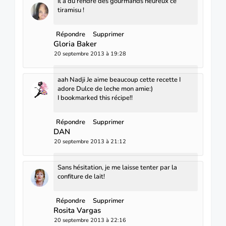
Il a du rendre des gourmands heureux ce
tiramisu !
Répondre
Supprimer
Gloria Baker
20 septembre 2013 à 19:28
aah Nadji Je aime beaucoup cette recette I
adore Dulce de leche mon amie:)
I bookmarked this récipe!!
Répondre
Supprimer
DAN
20 septembre 2013 à 21:12
Sans hésitation, je me laisse tenter par la
confiture de lait!
Répondre
Supprimer
Rosita Vargas
20 septembre 2013 à 22:16