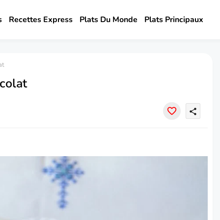
s
Recettes Express
Plats Du Monde
Plats Principaux
at
colat
share