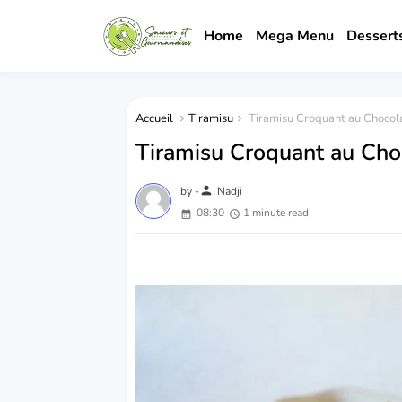
Home
Mega Menu
Dessert
Accueil
Tiramisu
Tiramisu Croquant au Chocol
Tiramisu Croquant au Cho
person
by -
Nadji
08:30
1 minute read