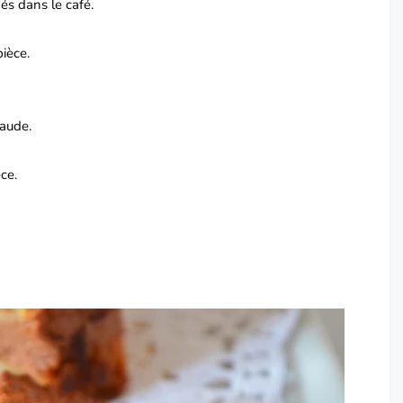
és dans le café.
ièce.
haude.
ce.