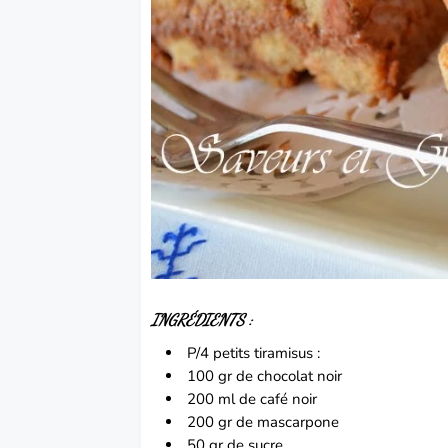
INGRÉDIENTS :
P/4 petits tiramisus :
100 gr de
chocolat
noir
200 ml de café noir
200 gr de
mascarpone
50 gr de sucre