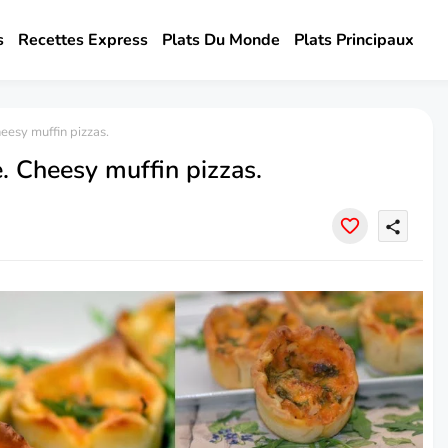
s
Recettes Express
Plats Du Monde
Plats Principaux
eesy muffin pizzas.
. Cheesy muffin pizzas.
share