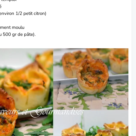
é
(environ 1/2 petit citron)
chement moulu
u 500 gr de pâte).