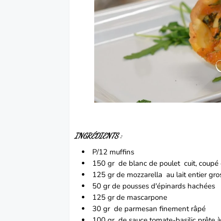
INGRÉDIENTS :
P/12 muffins
150 gr de blanc de
poulet
cuit, coupé 
125 gr de
mozzarella
au lait entier gr
50 gr de pousses
d'épinards
hachées
125 gr de
mascarpone
30 gr de
parmesan
finement râpé
100 gr de sauce
tomate
-basilic prête à