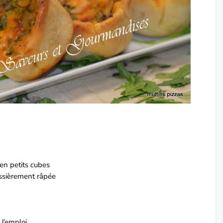
en petits cubes
ossièrement râpée
 l’emploi