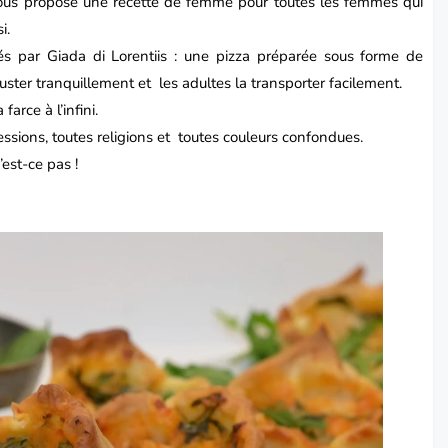
vous propose une recette de femme pour toutes les femmes qui
i.
sés par
Giada di Lorentiis
: une
pizza
préparée sous forme de
ster tranquillement et les adultes la transporter facilement.
arce à l’infini.
ssions, toutes religions et toutes couleurs confondues.
est-ce pas !