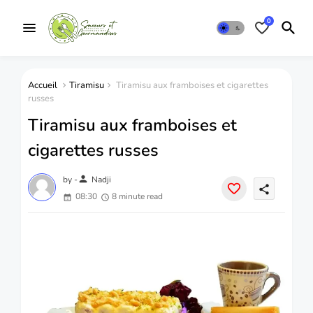
0
Accueil
Tiramisu
Tiramisu aux framboises et cigarettes
russes
Tiramisu aux framboises et
cigarettes russes
person
by -
Nadji
share
08:30
8 minute read