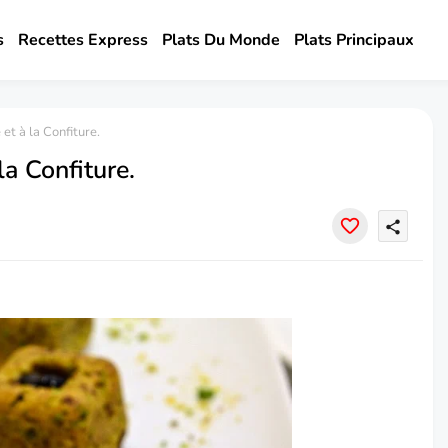
s
Recettes Express
Plats Du Monde
Plats Principaux
 et à la Confiture.
la Confiture.
share