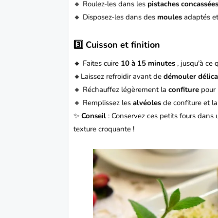
🔸 Roulez-les dans les
pistaches concassée
🔸 Disposez-les dans des
moules
adaptés et
3️⃣ Cuisson et finition
🔸 Faites cuire
10 à 15 minutes
, jusqu'à ce 
🔸Laissez refroidir avant de
démouler délic
🔸 Réchauffez légèrement la
confiture
pour l
🔸 Remplissez les
alvéoles
de confiture et la
✨
Conseil
: Conservez ces petits fours dans 
texture croquante !