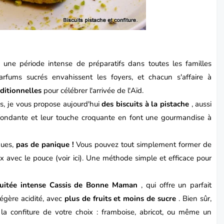
ne période intense de préparatifs dans toutes les familles
arfums sucrés envahissent les foyers, et chacun s'affaire à
aditionnelles
pour célébrer l'arrivée de l'
Aïd.
es, je vous propose aujourd'hui
des biscuits à la pistache
, aussi
re fondante et leur touche croquante en font une gourmandise à
ques,
pas de panique !
Vous pouvez tout simplement former de
x avec le pouce (voir ici). Une méthode simple et efficace pour
fruitée intense Cassis de Bonne Maman
, qui offre un parfait
légère acidité, avec
plus de fruits et moins de sucre
. Bien sûr,
t la confiture de votre choix : framboise, abricot, ou même un