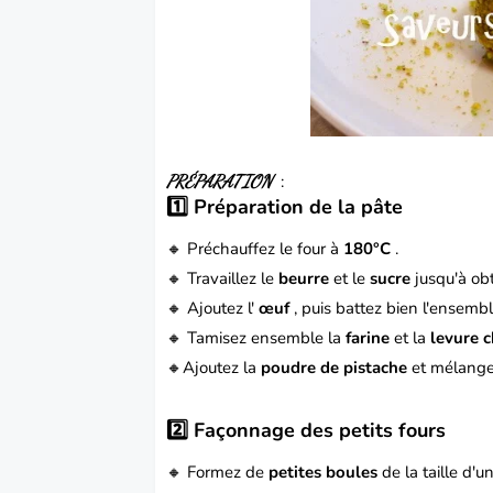
PRÉPARATION
:
1️⃣ Préparation de la pâte
🔸 Préchauffez le four à
180°C
.
🔸 Travaillez le
beurre
et le
sucre
jusqu'à ob
🔸 Ajoutez l'
œuf
, puis battez bien l'ensembl
🔸 Tamisez ensemble la
farine
et la
levure 
🔸Ajoutez la
poudre de pistache
et mélangez
2️⃣ Façonnage des petits fours
🔸 Formez de
petites boules
de la taille d'u