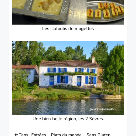
Les clafoutis de mogettes
Une bien belle région, les 2 Sèvres.
Tags
Entrées.
Plats du monde.
Sans Gluten