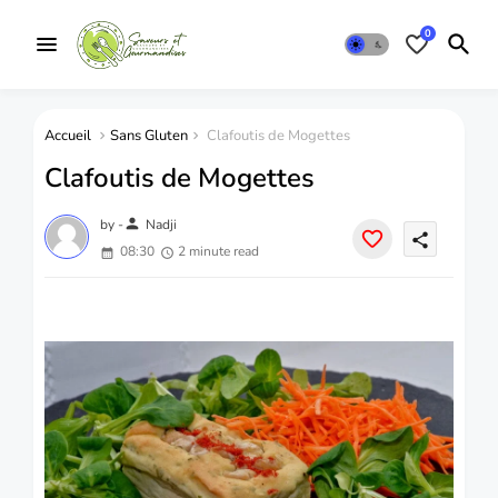
0
Accueil
Sans Gluten
Clafoutis de Mogettes
Clafoutis de Mogettes
person
by -
Nadji
share
08:30
2 minute read