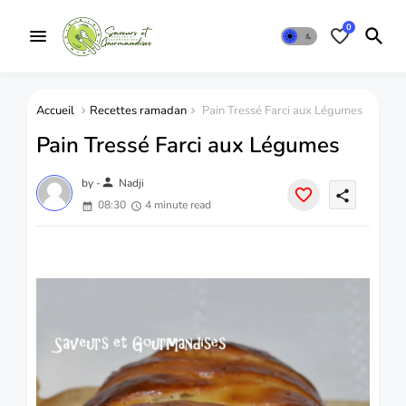
0
Accueil
Recettes ramadan
Pain Tressé Farci aux Légumes
Pain Tressé Farci aux Légumes
person
by -
Nadji
share
08:30
4 minute read