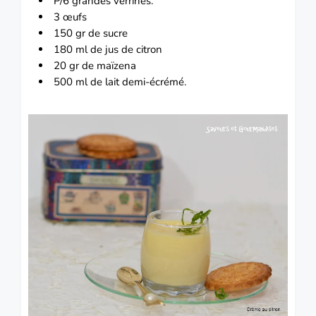
P/6 grandes verrines.
3
œufs
150 gr de sucre
180 ml de jus de
citron
20 gr de
maïzena
500 ml de lait demi-écrémé.