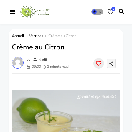
0
Accueil
Verrines
Crème au Citron.
Crème au Citron.
person
by -
Nadji
share
09:00
2 minute read