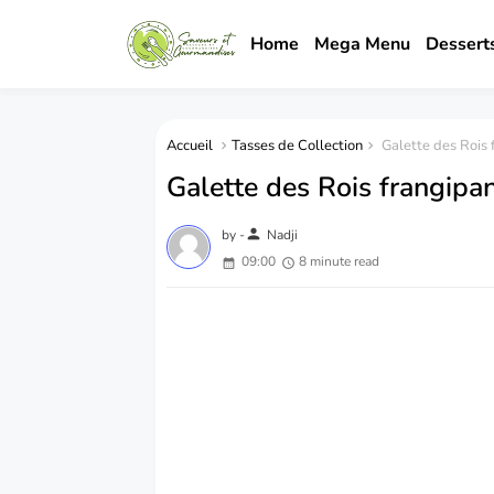
Home
Mega Menu
Dessert
Accueil
Tasses de Collection
Galette des Rois 
Galette des Rois frangipa
person
by -
Nadji
09:00
8 minute read