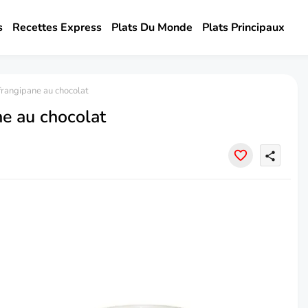
s
Recettes Express
Plats Du Monde
Plats Principaux
frangipane au chocolat
ne au chocolat
share