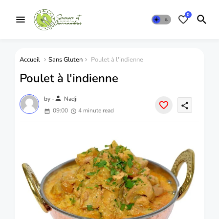
0
Accueil
Sans Gluten
Poulet à l'indienne
Poulet à l'indienne
person
by -
Nadji
share
09:00
4 minute read