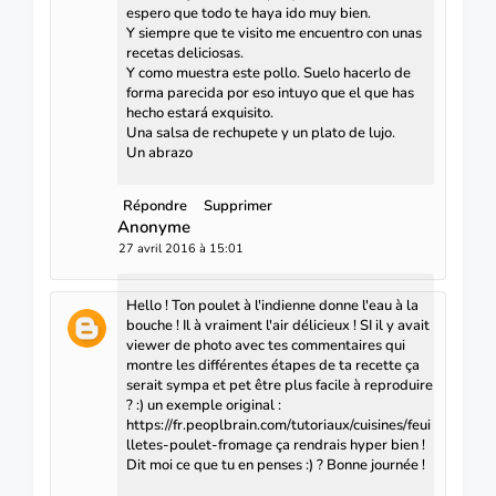
espero que todo te haya ido muy bien.
Y siempre que te visito me encuentro con unas
recetas deliciosas.
Y como muestra este pollo. Suelo hacerlo de
forma parecida por eso intuyo que el que has
hecho estará exquisito.
Una salsa de rechupete y un plato de lujo.
Un abrazo
Répondre
Supprimer
Anonyme
27 avril 2016 à 15:01
Hello ! Ton poulet à l'indienne donne l'eau à la
bouche ! Il à vraiment l'air délicieux ! SI il y avait
viewer de photo avec tes commentaires qui
montre les différentes étapes de ta recette ça
serait sympa et pet être plus facile à reproduire
? :) un exemple original :
https://fr.peoplbrain.com/tutoriaux/cuisines/feui
lletes-poulet-fromage ça rendrais hyper bien !
Dit moi ce que tu en penses :) ? Bonne journée !