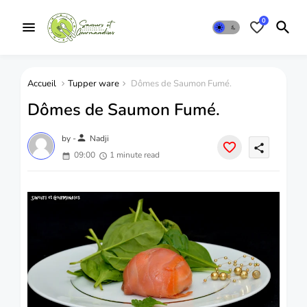
0
Accueil
Tupper ware
Dômes de Saumon Fumé.
Dômes de Saumon Fumé.
person
by -
Nadji
share
09:00
1 minute read