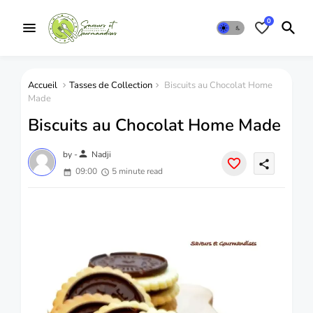
0
Accueil
Tasses de Collection
Biscuits au Chocolat Home
Made
Biscuits au Chocolat Home Made
person
by -
Nadji
share
09:00
5 minute read