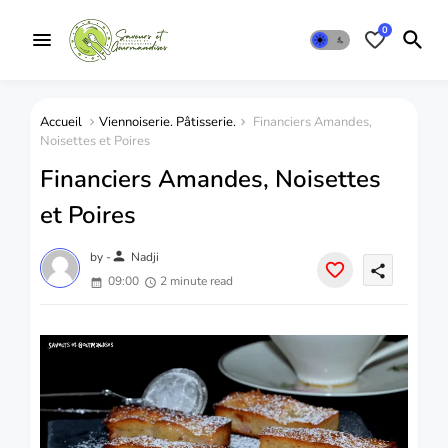
0
Accueil
Viennoiserie. Pâtisserie.
Financiers Amandes,
Noisettes et Poires
Financiers Amandes, Noisettes
et Poires
person
by -
Nadji
share
09:00
2 minute read