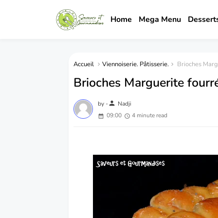
Home
Mega Menu
Dessert
Accueil
Viennoiserie. Pâtisserie.
Brioches Margu
Brioches Marguerite fourr
person
by -
Nadji
09:00
4 minute read