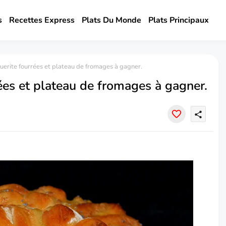
s
Recettes Express
Plats Du Monde
Plats Principaux
erite fourrées et plateau de fromages à gagner.
ées et plateau de fromages à gagner.
share