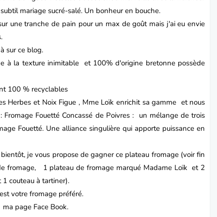
ubtil mariage sucré-salé.
Un bonheur en bouche.
r une tranche de pain pour un max de goût mais j'ai eu envie
.
à sur ce blog.
 à la texture inimitable et 100% d'origine bretonne possède
sont 100 % recyclables
es Herbes et Noix Figue ,
Mme
Loïk
enrichit sa gamme et nous
: Fromage Fouetté Concassé de Poivres : un mélange de trois
omage Fouetté. Une alliance singulière qui apporte puissance en
t bientôt, je vous propose de gagner ce plateau fromage (voir fin
ts de fromage, 1 plateau de fromage marqué Madame Loïk et 2
 1 couteau à tartiner).
st votre fromage préféré.
t ma page Face Book.