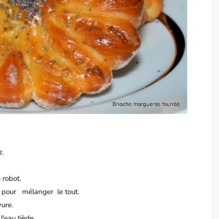
z.
 robot.
s pour mélanger le tout.
vure.
'eau tiède.