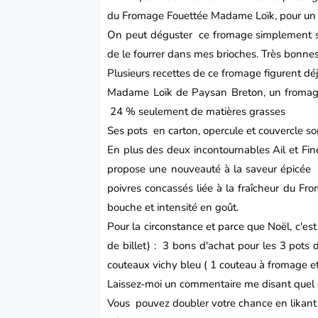
du Fromage Fouettée Madame Loïk, pour un s
On peut déguster ce
fromage
simplement su
de le fourrer dans mes
brioches
. Très bonnes
Plusieurs recettes de ce fromage figurent déj
Madame Loïk
de Paysan Breton, un fromage
24 % seulement de matières grasses
Ses pots en carton, opercule et couvercle 
En plus des deux incontournables Ail et Fin
propose une nouveauté à la saveur épicée 
poivres concassés liée à la fraîcheur du Fr
bouche et intensité en goût.
Pour la circonstance et parce que Noël, c'es
de billet) : 3 bons d'achat pour les 3 po
couteaux vichy bleu ( 1 couteau à fromage et
Laissez-moi un commentaire me disant quel e
Vous pouvez doubler votre chance en likan